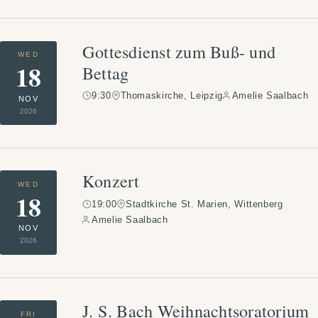
Gottesdienst zum Buß- und
WED
18
Bettag
9:30
Thomaskirche, Leipzig
Amelie Saalbach
NOV
2026
Konzert
WED
18
19:00
Stadtkirche St. Marien, Wittenberg
Amelie Saalbach
NOV
2026
J. S. Bach Weihnachtsoratorium
FRI