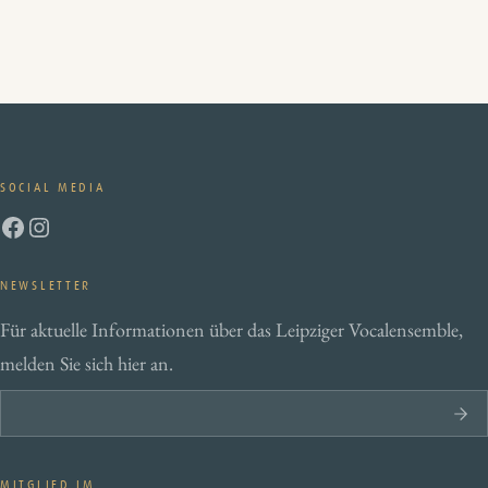
SOCIAL MEDIA
Facebook
Instagram
NEWSLETTER
Für aktuelle Informationen über das Leipziger Vocalensemble,
melden Sie sich hier an.
MITGLIED IM